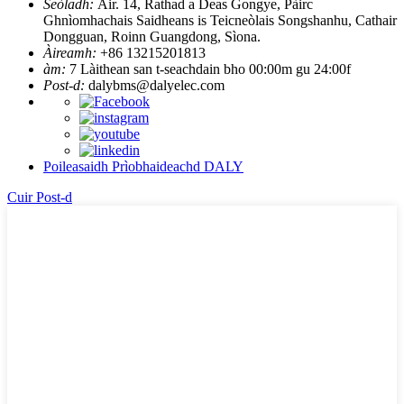
Seòladh:
Àir. 14, Rathad a Deas Gongye, Pàirc
Ghnìomhachais Saidheans is Teicneòlais Songshanhu, Cathair
Dongguan, Roinn Guangdong, Sìona.
Àireamh:
+86 13215201813
àm:
7 Làithean san t-seachdain bho 00:00m gu 24:00f
Post-d:
dalybms@dalyelec.com
Poileasaidh Prìobhaideachd DALY
Cuir Post-d