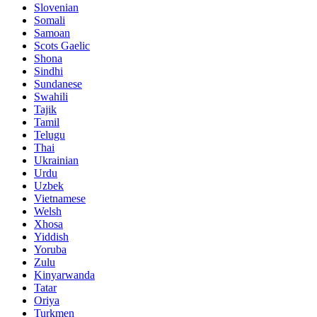
Slovenian
Somali
Samoan
Scots Gaelic
Shona
Sindhi
Sundanese
Swahili
Tajik
Tamil
Telugu
Thai
Ukrainian
Urdu
Uzbek
Vietnamese
Welsh
Xhosa
Yiddish
Yoruba
Zulu
Kinyarwanda
Tatar
Oriya
Turkmen