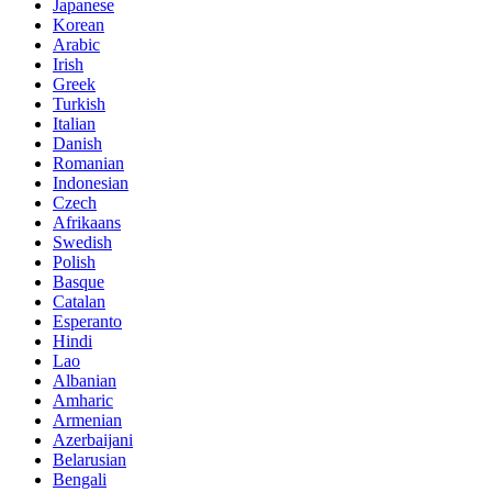
Japanese
Korean
Arabic
Irish
Greek
Turkish
Italian
Danish
Romanian
Indonesian
Czech
Afrikaans
Swedish
Polish
Basque
Catalan
Esperanto
Hindi
Lao
Albanian
Amharic
Armenian
Azerbaijani
Belarusian
Bengali