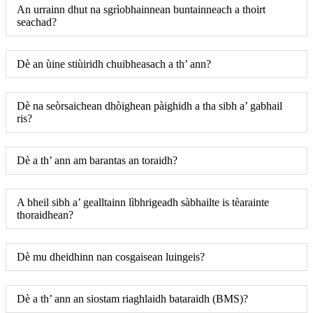
An urrainn dhut na sgrìobhainnean buntainneach a thoirt
seachad?
Dè an ùine stiùiridh chuibheasach a th’ ann?
Dè na seòrsaichean dhòighean pàighidh a tha sibh a’ gabhail
ris?
Dè a th’ ann am barantas an toraidh?
A bheil sibh a’ gealltainn lìbhrigeadh sàbhailte is tèarainte
thoraidhean?
Dè mu dheidhinn nan cosgaisean luingeis?
Dè a th’ ann an siostam riaghlaidh bataraidh (BMS)?