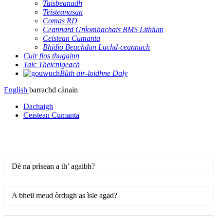
Taisbeanadh
Teisteanasan
Comas RD
Ceannard Gnìomhachais BMS Lithium
Ceistean Cumanta
Bhidio Beachdan Luchd-ceannach
Cuir fios thugainn
Taic Theicnigeach
Bùth air-loidhne Daly
English
barrachd cànain
Dachaigh
Ceistean Cumanta
Dè na prìsean a th’ agaibh?
A bheil meud òrdugh as ìsle agad?