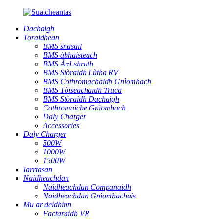
Dachaigh
Toraidhean
BMS snasail
BMS àbhaisteach
BMS Àrd-shruth
BMS Stòraidh Lùtha RV
BMS Cothromachaidh Gnìomhach
BMS Tòiseachaidh Truca
BMS Stòraidh Dachaigh
Cothromaiche Gnìomhach
Daly Charger
Accessories
Daly Charger
500W
1000W
1500W
Iarrtasan
Naidheachdan
Naidheachdan Companaidh
Naidheachdan Gnìomhachais
Mu ar deidhinn
Factaraidh VR