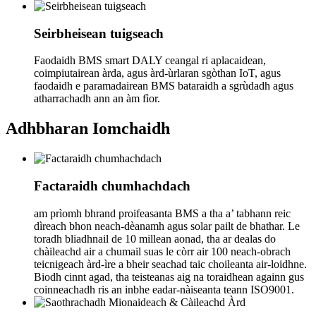
Seirbheisean tuigseach
Faodaidh BMS smart DALY ceangal ri aplacaidean,
coimpiutairean àrda, agus àrd-ùrlaran sgòthan IoT, agus
faodaidh e paramadairean BMS bataraidh a sgrùdadh agus
atharrachadh ann an àm fìor.
Adhbharan Iomchaidh
Factaraidh chumhachdach
am prìomh bhrand proifeasanta BMS a tha a’ tabhann reic
dìreach bhon neach-dèanamh agus solar pailt de bhathar. Le
toradh bliadhnail de 10 millean aonad, tha ar dealas do
chàileachd air a chumail suas le còrr air 100 neach-obrach
teicnigeach àrd-ìre a bheir seachad taic choileanta air-loidhne.
Biodh cinnt agad, tha teisteanas aig na toraidhean againn gus
coinneachadh ris an inbhe eadar-nàiseanta teann ISO9001.