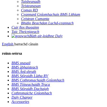
Taisbeanadh
Teisteanasan
Comas RD
Ceannard Gnìomhachais BMS Lithium
Ceistean Cumanta
Bhidio Beachdan Luchd-ceannach
Cuir fios thugainn
Taic Theicnigeach
Bùth air-loidhne Daly
English
barrachd cànain
roinn-seòrsa
BMS snasail
BMS àbhaisteach
BMS Àrd-shruth
BMS Stòraidh Lùtha RV
BMS Cothromachaidh Gnìomhach
BMS Tòiseachaidh Truca
BMS Stòraidh Dachaigh
Cothromaiche Gnìomhach
Daly Charger
Accessories