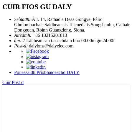
CUIR FIOS GU DALY
Seòladh:
Àir. 14, Rathad a Deas Gongye, Pàirc
Ghnìomhachais Saidheans is Teicneòlais Songshanhu, Cathair
Dongguan, Roinn Guangdong, Sìona.
Àireamh:
+86 13215201813
àm:
7 Làithean san t-seachdain bho 00:00m gu 24:00f
Post-d:
dalybms@dalyelec.com
Poileasaidh Prìobhaideachd DALY
Cuir Post-d