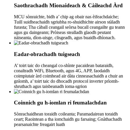
Saothrachadh Mionaideach & Càileachd Àrd
MCU sònraichte, bidh a’ chip ag obair nas èifeachdaiche;
Tuill suidheachaidh sgriubha ro-shuidhichte airson stàladh
furasta; Tha càball ceangail seòrsa bucall ceangailte gu teann
agus gu daingeann; Pròiseas stealladh glaodh peutant
nàiseanta, dìon-uisge, clisgeadh, agus buaidh-dhìonach.
Eadar-obrachadh tuigseach
A’ toirt taic do cheangal co-shìnte pacaidean bataraidh,
conaltradh WiFi, Bluetooth, agus 4G, APP, faodaidh
coimpiutair àrd coimhead air dàta cinneasachaidh a chuir an
gnìomh, a’ toirt taic do dhocadh protocol inverter prìomh-
shruthach agus taisbeanadh ioma-sgrion
Coinnich gu h-iomlan ri feumalachdan
Sònrachaidhean toraidh coileanta; Paramadairean toraidh
ceart; Raointean a tha iomchaidh gu farsaing; Gnàthachadh
pearsanaichte freagairt luath