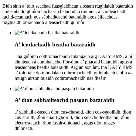
Bidh sinn a’ toirt seachad fuasglaidhean siostam riaghlaidh bataraidh
coileanta do ghnìomhachasan bataraidh cruinneil, a’ cuideachadh
luchd-ceannach gus sàbhailteachd bataraidh agus èifeachdas
riaghlaidh obrachaidh a leasachadh gu mòr
A’ leudachadh beatha bataraidh
Tha gnìomh cothromachaidh fulangach aig DALY BMS, a nì
cinnteach à cunbhalachd fìor-ùine a’ phacaid bataraidh agus a
leasaicheas beatha bataraidh. Aig an aon àm, tha DALY BMS
a’ toirt taic do mhodalan cothromachaidh gnìomhach taobh a-
muigh airson buaidh cothromachaidh nas fheàrr.
A’ dìon sàbhailteachd pasgan bataraidh
a’ gabhail a-steach dìon cus-chasaid, dìon cus-sgaoilidh, dìon
cus-shruth, dìon cuairt ghoirid, dìon smachd teothachd, dìon
electrostatach, dìon lasair-dhìonach, agus dìon uisge-
dhìonach.