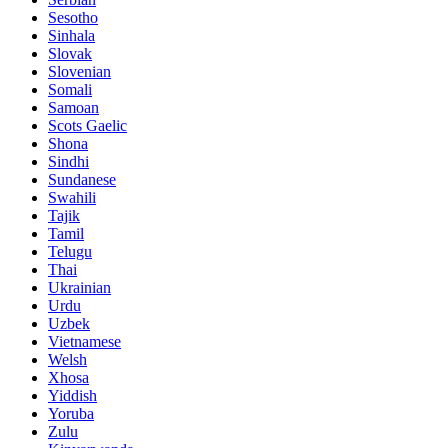
Sesotho
Sinhala
Slovak
Slovenian
Somali
Samoan
Scots Gaelic
Shona
Sindhi
Sundanese
Swahili
Tajik
Tamil
Telugu
Thai
Ukrainian
Urdu
Uzbek
Vietnamese
Welsh
Xhosa
Yiddish
Yoruba
Zulu