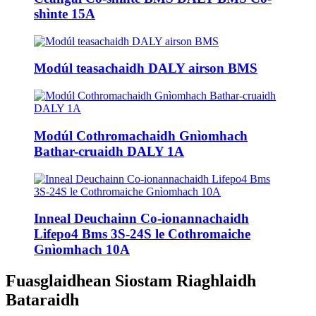
shìnte 15A
Modúl teasachaidh DALY airson BMS
Modúl Cothromachaidh Gnìomhach
Bathar-cruaidh DALY 1A
Inneal Deuchainn Co-ionannachaidh
Lifepo4 Bms 3S-24S le Cothromaiche
Gnìomhach 10A
Fuasglaidhean Siostam Riaghlaidh
Bataraidh