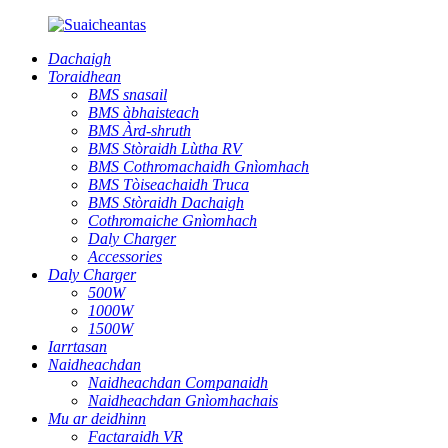
Dachaigh
Toraidhean
BMS snasail
BMS àbhaisteach
BMS Àrd-shruth
BMS Stòraidh Lùtha RV
BMS Cothromachaidh Gnìomhach
BMS Tòiseachaidh Truca
BMS Stòraidh Dachaigh
Cothromaiche Gnìomhach
Daly Charger
Accessories
Daly Charger
500W
1000W
1500W
Iarrtasan
Naidheachdan
Naidheachdan Companaidh
Naidheachdan Gnìomhachais
Mu ar deidhinn
Factaraidh VR